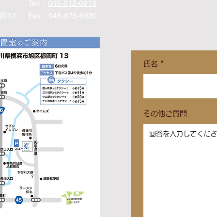
Tell
​：
045-512-0918
岡13
Fax：045-875-6930
氏名
その他ご質問