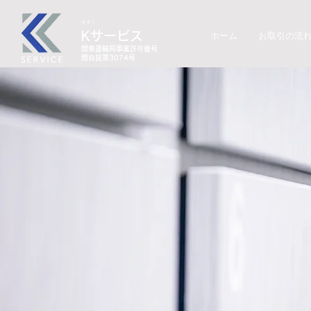
きずく
K
​サービス
ホーム
お取引の流
関東運輸局事業許可番号
​関自貨第3074号