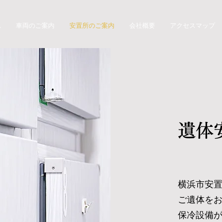
れ
車両のご案内
安置所のご案内
会社概要
アクセスマップ
遺体
横浜市安
ご遺体を
保冷設備が