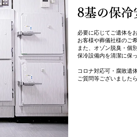
8基の保冷
​必要に応じてご遺体を
お客様や葬儀社様のご
また、オゾン脱臭・個
​保冷設備内を清潔に保
コロナ対応可・腐敗遺
​ご質問等ございました