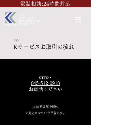
電話相談:24時間対応
きずく
K
​サービス
関東運輸局事業許可番号
​関自貨第3074号
きずく
Kサービスお取引の流れ
STEP 1
045-512-0918
​お電話ください
※24時間年中無休
で​対応させていただきます。