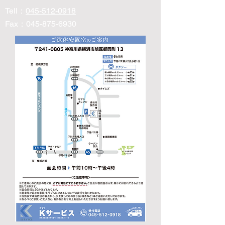
Tell
​：
045-512-0918
Fax：045-875-6930